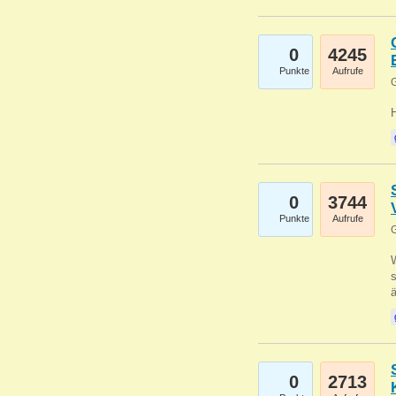
0
4245
Punkte
Aufrufe
G
0
3744
Punkte
Aufrufe
G
W
s
0
2713