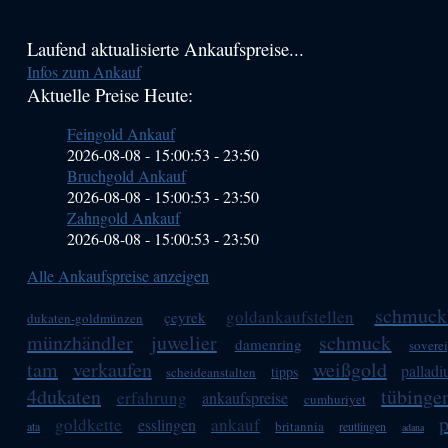
Haupt-
Laufend aktualisierte Ankaufspreise...
Infos zum Ankauf
Sidebar
Aktuelle Preise Heute:
(Primary)
Feingold Ankauf
2026-08-08 - 15:00:53
-
23:50
Bruchgold Ankauf
2026-08-08 - 15:00:53
-
23:50
Zahngold Ankauf
2026-08-08 - 15:00:53
-
23:50
Alle Ankaufspreise anzeigen
schmuck
goldankaufstellen
çeyrek
dukaten-goldmünzen
münzhändler
juwelier
schmuck
damenring
sovere
tam
verkaufen
weißgold
pallad
tipps
scheideanstalten
4dukaten
tübinge
erfahrung
ankaufspreise
cumhuriyet
p
goldkette
ankauf
esslingen
britannia
ata
reutlingen
adana