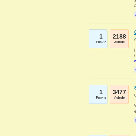
s
1
2188
G
Punkte
Aufrufe
O
w
1
3477
G
Punkte
Aufrufe
W