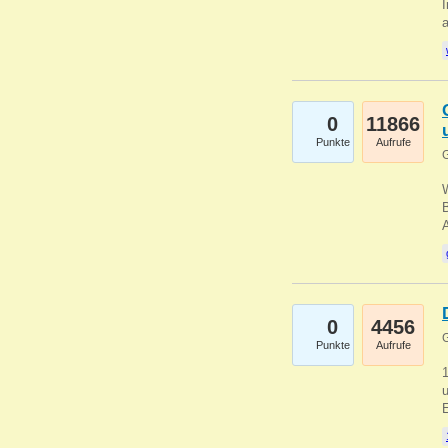
I
a
0
11866
Punkte
Aufrufe
G
B
0
4456
G
Punkte
Aufrufe
u