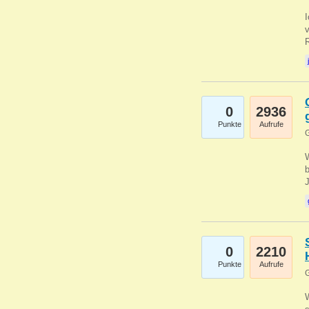
0
2936
Punkte
Aufrufe
G
b
0
2210
Punkte
Aufrufe
G
W