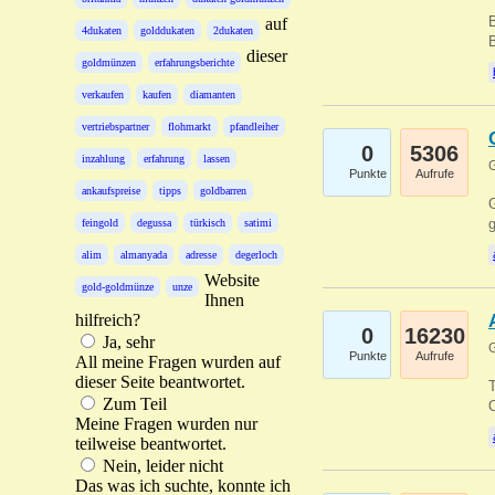
B
auf
4dukaten
golddukaten
2dukaten
B
dieser
goldmünzen
erfahrungsberichte
verkaufen
kaufen
diamanten
vertriebspartner
flohmarkt
pfandleiher
0
5306
inzahlung
erfahrung
lassen
G
Punkte
Aufrufe
ankaufspreise
tipps
goldbarren
G
g
feingold
degussa
türkisch
satimi
alim
almanyada
adresse
degerloch
Website
gold-goldmünze
unze
Ihnen
hilfreich?
0
16230
Ja, sehr
G
Punkte
Aufrufe
All meine Fragen wurden auf
dieser Seite beantwortet.
T
Zum Teil
O
Meine Fragen wurden nur
teilweise beantwortet.
Nein, leider nicht
Das was ich suchte, konnte ich