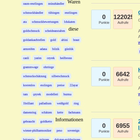
Waren
raum-reutlingen
münzhändler
schmuckhändler
tübingen
reutlingen
0
122025
G
ata
schmuckbewertungen
1dukaten
Punkte
Aufrufe
diese
A
goldschmuck
scheideanstalten
A
goldankaufstellen
gold
altini
braut
w
armreifen
adana
bilzik
günlük
canli
yarim
ceyrek
heilbronn
grammwage
ohrringe
0
6642
schmuckschätzung
silberschmuck
G
Punkte
Aufrufe
kostenlos
esslingen
preise
22ayar
A
w
tam
çeyrek
modelleri
burma
1brillant
palladium
weißgold
ring
damenring
schätzen
kette
fachmann
Informationen
gebraucht
goldkette
0
6955
wiener-philharmoniker
peso
sovereign
Punkte
Aufrufe
G
britannia
münzen
dukaten-goldmünzen