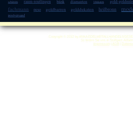
raum-reutlingen
gold-goldmü
diamanten
bilzik
schätzen
1dukaten
mode
fachmann
heilbronn
goldbarren
golddukaten
peso
postversand
Copyright © 2012 by ANKA EDELMETALLHANDELSGESELLSC
So finden Sie uns in Stuttgart: Anfa
Impressum
|
AGB
|
Datensc