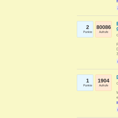
w
2
80086
Punkte
Aufrufe
G
1
1904
G
Punkte
Aufrufe
e
w