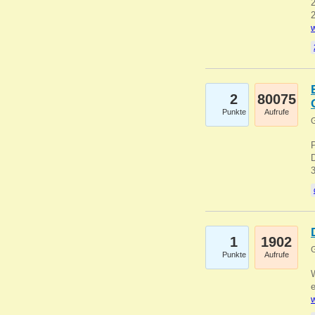
2
2
w
2
80075
Punkte
Aufrufe
G
1
1902
G
Punkte
Aufrufe
e
w