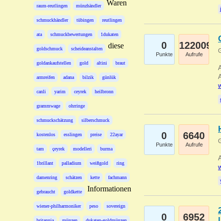
Waren
raum-reutlingen
münzhändler
schmuckhändler
tübingen
reutlingen
ata
schmuckbewertungen
1dukaten
0
122009
diese
goldschmuck
scheideanstalten
G
Punkte
Aufrufe
goldankaufstellen
gold
altini
braut
A
A
armreifen
adana
bilzik
günlük
w
canli
yarim
ceyrek
heilbronn
grammwage
ohrringe
schmuckschätzung
silberschmuck
0
6640
kostenlos
esslingen
preise
22ayar
G
Punkte
Aufrufe
tam
çeyrek
modelleri
burma
A
1brillant
palladium
weißgold
ring
w
damenring
schätzen
kette
fachmann
Informationen
gebraucht
goldkette
wiener-philharmoniker
peso
sovereign
0
6952
britannia
münzen
dukaten-goldmünzen