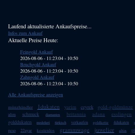
Haupt-
Laufend aktualisierte Ankaufspreise...
Infos zum Ankauf
Sidebar
Aktuelle Preise Heute:
(Primary)
Feingold Ankauf
2026-08-06 - 11:23:04
-
10:50
Bruchgold Ankauf
2026-08-06 - 11:23:04
-
10:50
Zahngold Ankauf
2026-08-06 - 11:23:04
-
10:50
Alle Ankaufspreise anzeigen
1dukaten
yarim
gold-goldmünze
ceyrek
münzhändler
britannia
adana
esslingen
schmuck
alim
diamanten
golddukaten
verkaufen
4dukaten
goldkette
modelleri
türkisch
grammwage
juwelier
p
kostenlos
peso
22ayar
altin