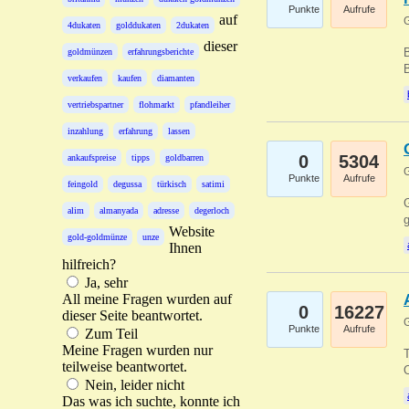
Punkte
Aufrufe
auf
G
4dukaten
golddukaten
2dukaten
dieser
B
goldmünzen
erfahrungsberichte
B
verkaufen
kaufen
diamanten
vertriebspartner
flohmarkt
pfandleiher
inzahlung
erfahrung
lassen
0
5304
ankaufspreise
tipps
goldbarren
G
Punkte
Aufrufe
feingold
degussa
türkisch
satimi
G
alim
almanyada
adresse
degerloch
g
Website
gold-goldmünze
unze
Ihnen
hilfreich?
Ja, sehr
All meine Fragen wurden auf
0
16227
dieser Seite beantwortet.
G
Punkte
Aufrufe
Zum Teil
Meine Fragen wurden nur
T
teilweise beantwortet.
O
Nein, leider nicht
Das was ich suchte, konnte ich