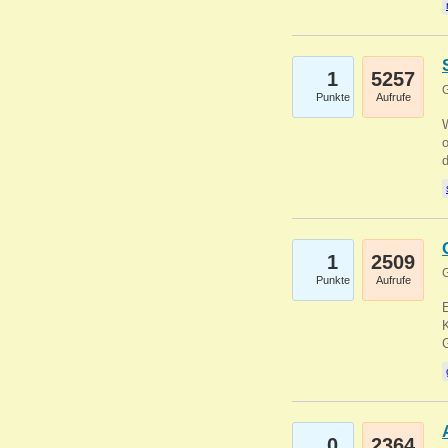
1
5257
G
Punkte
Aufrufe
1
2509
G
Punkte
Aufrufe
E
K
0
2364