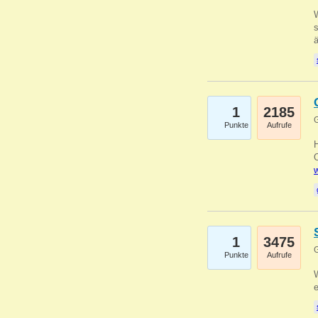
W
s
1
2185
G
Punkte
Aufrufe
O
w
1
3475
G
Punkte
Aufrufe
W