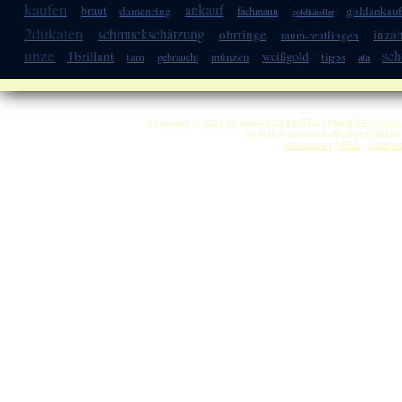
kaufen
ankauf
braut
damenring
goldankauf
fachmann
goldhändler
2dukaten
schmuckschätzung
ohrringe
inza
raum-reutlingen
unze
sch
1brillant
weißgold
tam
münzen
tipps
gebraucht
ata
Copyright © 2012 by ANKA EDELMETALLHANDELSGESELLSC
So finden Sie uns in Stuttgart: Anfa
Impressum
|
AGB
|
Datensc