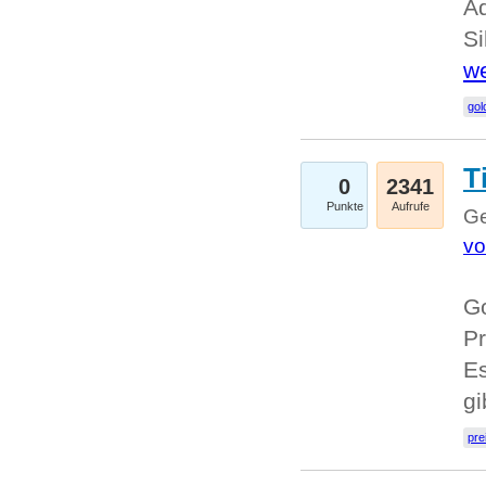
A
Si
we
go
T
0
2341
Punkte
Aufrufe
Ge
vo
Go
Pr
Es
g
pre