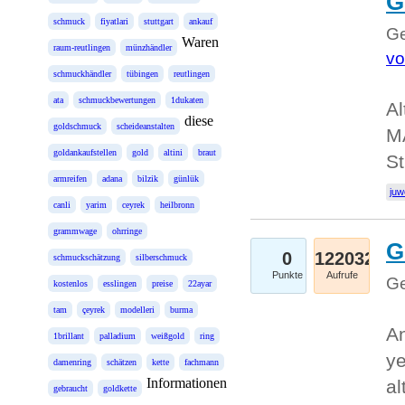
G
schmuck
fiyatlari
stuttgart
ankauf
Ge
Waren
raum-reutlingen
münzhändler
vo
schmuckhändler
tübingen
reutlingen
ata
schmuckbewertungen
1dukaten
Al
diese
goldschmuck
scheideanstalten
MĂ
goldankaufstellen
gold
altini
braut
St
armreifen
adana
bilzik
günlük
juw
canli
yarim
ceyrek
heilbronn
grammwage
ohrringe
G
0
122032
schmuckschätzung
silberschmuck
Punkte
Aufrufe
Ge
kostenlos
esslingen
preise
22ayar
tam
çeyrek
modelleri
burma
An
1brillant
palladium
weißgold
ring
ye
damenring
schätzen
kette
fachmann
Informationen
al
gebraucht
goldkette