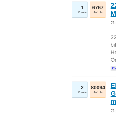
2
1
6767
M
Punkte
Aufrufe
Ge
22
bi
He
Ö
22a
E
2
80094
G
Punkte
Aufrufe
Ge