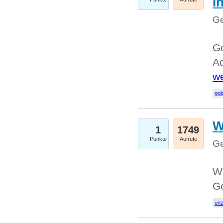
I
Ge
Go
Ad
we
gol
W
1
1749
Punkte
Aufrufe
Ge
Wi
G
un