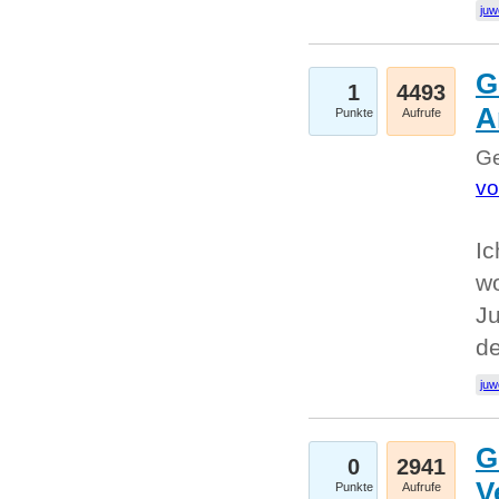
juw
G
1
4493
A
Punkte
Aufrufe
Ge
vo
Ic
w
Ju
d
juw
G
0
2941
V
Punkte
Aufrufe