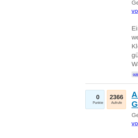
Ge
vo
Ei
we
Kl
gü
W
gol
A
0
2366
G
Punkte
Aufrufe
Ge
vo