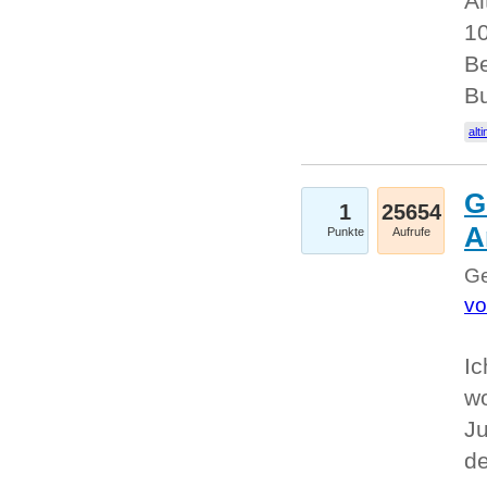
Al
10
Be
Bu
alti
G
1
25654
A
Punkte
Aufrufe
Ge
vo
Ic
w
Ju
d