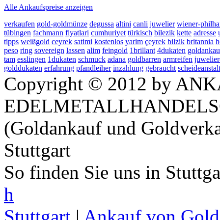
Alle Ankaufspreise anzeigen
verkaufen
gold-goldmünze
degussa
altini
canli
juwelier
wiener-philh
tübingen
fachmann
fiyatlari
cumhuriyet
türkisch
bilezik
kette
adresse
tipps
weißgold
ceyrek
satimi
kostenlos
yarim
çeyrek
bilzik
britannia
h
peso
ring
sovereign
lassen
alim
feingold
1brillant
4dukaten
goldankau
tam
esslingen
1dukaten
schmuck
adana
goldbarren
armreifen
juwelier
golddukaten
erfahrung
pfandleiher
inzahlung
gebraucht
scheideanstal
Copyright © 2012 by ANK
EDELMETALLHANDELS
(Goldankauf und Goldverka
Stuttgart
So finden Sie uns in Stuttg
h
Stuttgart
|
Ankauf von Gold 