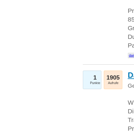
Pr
85
Gr
Du
Pa
dam
D
1
1905
Punkte
Aufrufe
Ge
W
Di
Tr
Pr