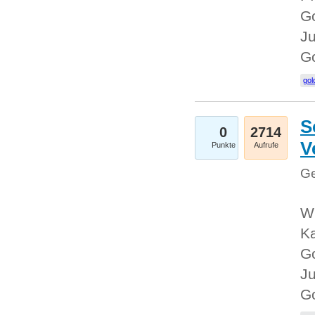
Go
Ju
G
gol
S
0
2714
V
Punkte
Aufrufe
Ge
Wi
Ka
Go
Ju
G