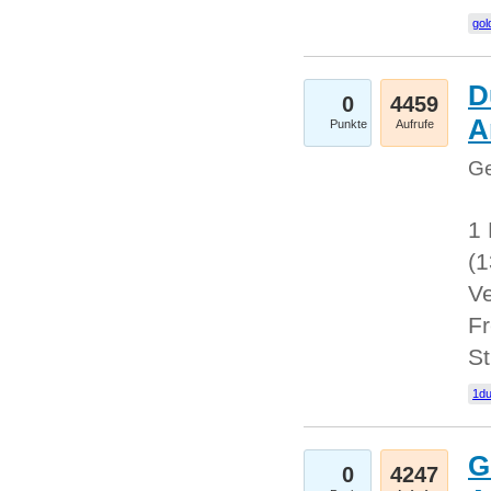
gol
D
0
4459
A
Punkte
Aufrufe
Ge
1 
(
Ve
Fr
St
1du
G
0
4247