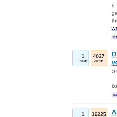
6 
ge
I
we
tip
D
1
4027
v
Punkte
Aufrufe
Ge
Is
gol
A
1
16225