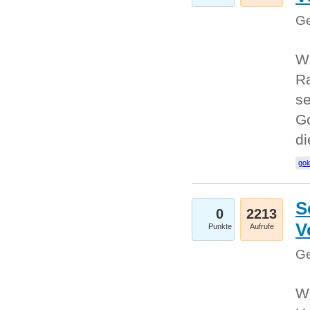
Ge
Wi
Ra
se
Go
d
gol
S
0
2213
V
Punkte
Aufrufe
Ge
Wi