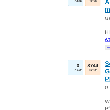
A
Punkte
Aufrufe
m
Ge
Hi
we
gol
S
0
3744
G
Punkte
Aufrufe
P
Ge
Wi
Pf