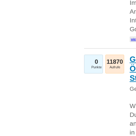
Im
An
In
G
wie
G
0
11870
Ö
Punkte
Aufrufe
S
Ge
Wi
Du
an
i