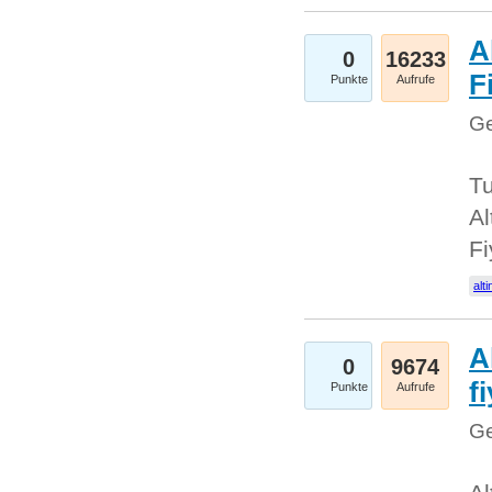
A
0
16233
Fi
Punkte
Aufrufe
Ge
Tu
Al
Fi
alti
A
0
9674
f
Punkte
Aufrufe
Ge