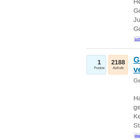
He
Go
Ju
G
sc
G
1
2188
v
Punkte
Aufrufe
Ge
H
ge
Ke
S
gr