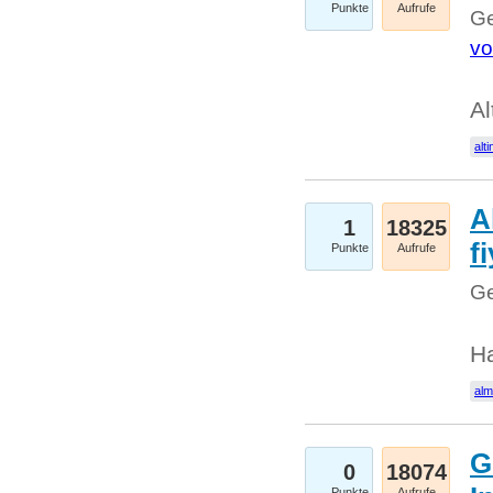
Punkte
Aufrufe
Ge
vo
Al
alti
A
1
18325
fi
Punkte
Aufrufe
Ge
H
al
G
0
18074
Punkte
Aufrufe