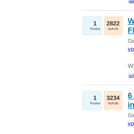
gol
W
1
2822
F
Punkte
Aufrufe
Ge
vo
W
sc
6
1
3234
i
Punkte
Aufrufe
Ge
vo