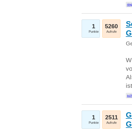
rin
S
1
5260
G
Punkte
Aufrufe
Ge
W
v
Al
is
sc
G
1
2511
G
Punkte
Aufrufe