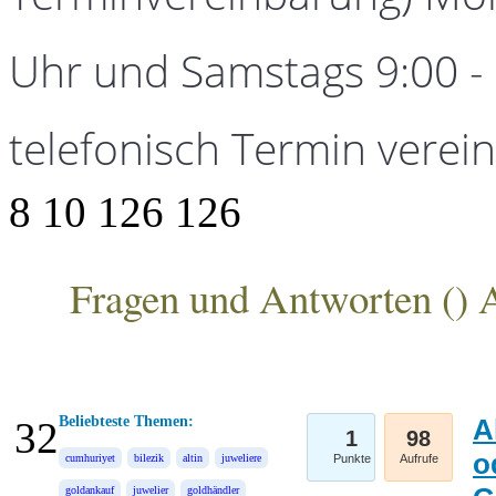
Uhr und Samstags 9:00 - 1
telefonisch Termin verei
8
10
126
126
Fragen und Antworten (
) 
ANKA Edelmetallhandelsgesellschaft mbH
Beliebteste Themen:
A
32
1
98
o
cumhuriyet
bilezik
altin
juweliere
Punkte
Aufrufe
goldankauf
juwelier
goldhändler