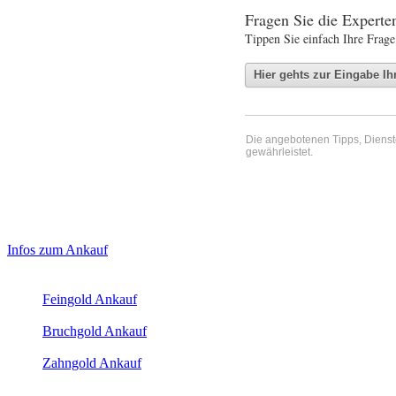
Fragen Sie die Expert
Tippen Sie einfach Ihre Frage
Die angebotenen Tipps, Dienste 
gewährleistet.
Haupt-
Laufend aktualisierte Ankaufspreise...
Infos zum Ankauf
Sidebar
Aktuelle Preise Heute:
(Primary)
Feingold Ankauf
2026-08-09 - 15:16:47
-
23:50
Bruchgold Ankauf
2026-08-09 - 15:16:47
-
23:50
Zahngold Ankauf
2026-08-09 - 15:16:47
-
23:50