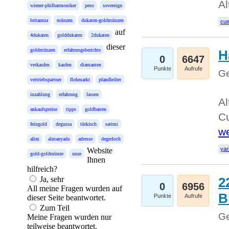
Al
wiener-philharmoniker
peso
sovereign
britannia
münzen
dukaten-goldmünzen
cum
auf
4dukaten
golddukaten
2dukaten
dieser
goldmünzen
erfahrungsberichte
H
0
6647
verkaufen
kaufen
diamanten
Punkte
Aufrufe
Ge
vertriebspartner
flohmarkt
pfandleiher
inzahlung
erfahrung
lassen
Al
ankaufspreise
tipps
goldbarren
Cu
feingold
degussa
türkisch
satimi
we
alim
almanyada
adresse
degerloch
yar
Website
gold-goldmünze
unze
Ihnen
hilfreich?
Ja, sehr
2
0
6956
All meine Fragen wurden auf
B
Punkte
Aufrufe
dieser Seite beantwortet.
Zum Teil
Ge
Meine Fragen wurden nur
teilweise beantwortet.