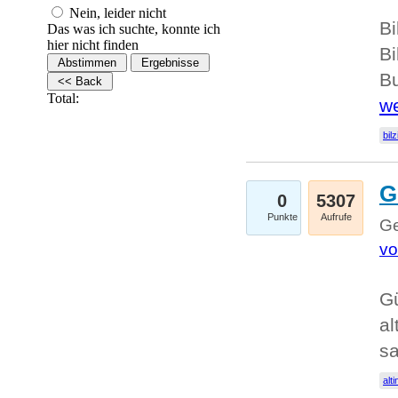
Nein, leider nicht
Bi
Das was ich suchte, konnte ich
hier nicht finden
Bi
Bu
Total:
we
bilz
G
0
5307
Punkte
Aufrufe
Ge
vo
Gü
al
sa
alti