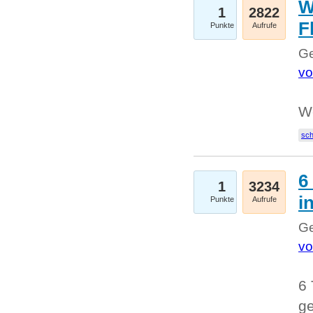
W
1
2822
F
Punkte
Aufrufe
Ge
vo
W
sc
6
1
3234
i
Punkte
Aufrufe
Ge
vo
6 
ge