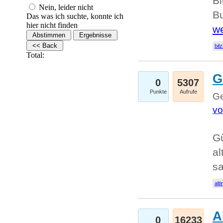
Bi
Nein, leider nicht
Bu
Das was ich suchte, konnte ich
hier nicht finden
we
bilz
Total:
G
0
5307
Punkte
Aufrufe
Ge
vo
Gü
al
sa
alti
A
0
16233