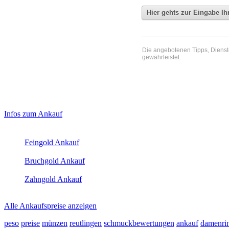
Die angebotenen Tipps, Dienste 
gewährleistet.
Haupt-
Laufend aktualisierte Ankaufspreise...
Infos zum Ankauf
Sidebar
Aktuelle Preise Heute:
(Primary)
Feingold Ankauf
2026-08-09 - 07:17:30
-
23:50
Bruchgold Ankauf
2026-08-09 - 07:17:30
-
23:50
Zahngold Ankauf
2026-08-09 - 07:17:30
-
23:50
Alle Ankaufspreise anzeigen
peso
preise
münzen
reutlingen
schmuckbewertungen
ankauf
damenri