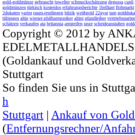
gold-goldmünze
gebraucht
juwelier
schmuckschätzung
degussa
canli
goldmünzen
türkisch
kostenlos
erfahrungsberichte
1brillant
flohmarkt
2dukaten
yarim
raum-reutlingen
bilzik
weißgold
22ayar
tam
goldduka
tübingen
altin
wiener-philharmoniker
altini
pfandleiher
vertriebspartne
schätzen
verkaufen
ata
britannia
armreifen
unze
scheideanstalten
gold
Copyright © 2012 by ANK
EDELMETALLHANDELS
(Goldankauf und Goldverka
Stuttgart
So finden Sie uns in Stuttg
h
Stuttgart
|
Ankauf von Gold 
(
Entfernungsrechner/Anfahr