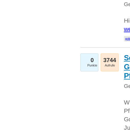
Ge
Hi
we
gol
S
0
3744
G
Punkte
Aufrufe
P
Ge
Wi
Pf
Go
Ju