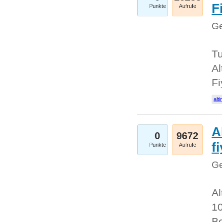
Fi
Punkte
Aufrufe
Ge
Tu
Al
Fi
alti
A
0
9672
f
Punkte
Aufrufe
Ge
Al
10
Be