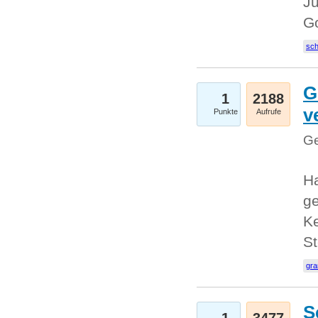
Ju
G
sc
G
1
2188
v
Punkte
Aufrufe
Ge
H
ge
Ke
S
gr
S