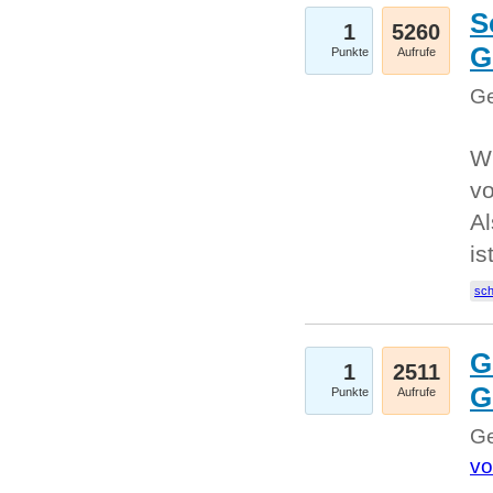
S
1
5260
G
Punkte
Aufrufe
Ge
W
v
Al
is
sc
G
1
2511
G
Punkte
Aufrufe
Ge
vo