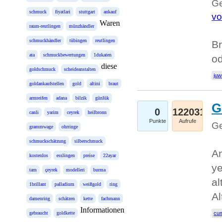
Ge
schmuck
fiyatlari
stuttgart
ankauf
vo
Waren
raum-reutlingen
münzhändler
schmuckhändler
tübingen
reutlingen
Br
ata
schmuckbewertungen
1dukaten
o
diese
goldschmuck
scheideanstalten
juw
goldankaufstellen
gold
altini
braut
armreifen
adana
bilzik
günlük
G
0
122031
canli
yarim
ceyrek
heilbronn
Punkte
Aufrufe
Ge
grammwage
ohrringe
schmuckschätzung
silberschmuck
An
kostenlos
esslingen
preise
22ayar
ye
tam
çeyrek
modelleri
burma
al
1brillant
palladium
weißgold
ring
Al
damenring
schätzen
kette
fachmann
Informationen
gebraucht
goldkette
cum