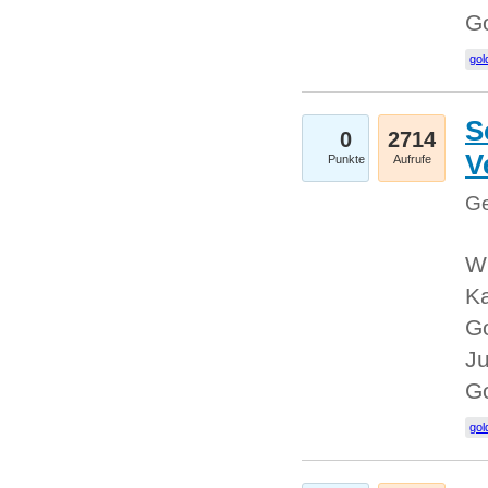
G
gol
S
0
2714
V
Punkte
Aufrufe
Ge
Wi
Ka
Go
Ju
G
gol