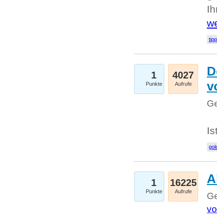
I
we
tip
D
1
4027
v
Punkte
Aufrufe
Ge
Is
gol
A
1
16225
Punkte
Aufrufe
Ge
vo