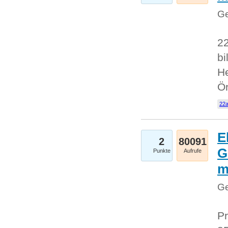
Ge
22
bi
He
Ö
22a
E
2
80091
G
Punkte
Aufrufe
Ge
Pr