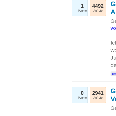
G
1
4492
A
Punkte
Aufrufe
Ge
vo
Ic
w
Ju
d
juw
G
0
2941
V
Punkte
Aufrufe
Ge