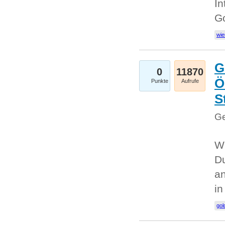
In
G
wie
G
0
11870
Ö
Punkte
Aufrufe
S
Ge
Wi
Du
an
i
gol