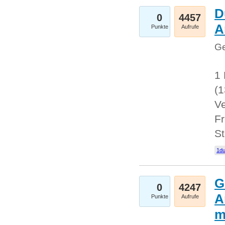
D
0
4457
A
Punkte
Aufrufe
Ge
1 
(
Ve
Fr
St
1du
G
0
4247
A
Punkte
Aufrufe
m