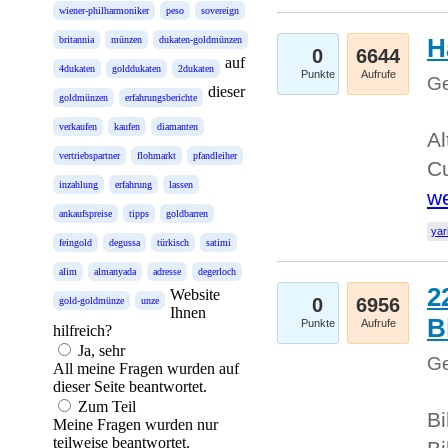
wiener-philharmoniker
peso
sovereign
H
britannia
münzen
dukaten-goldmünzen
0
6644
auf
4dukaten
golddukaten
2dukaten
Punkte
Aufrufe
Ge
dieser
goldmünzen
erfahrungsberichte
verkaufen
kaufen
diamanten
Al
vertriebspartner
flohmarkt
pfandleiher
Cu
inzahlung
erfahrung
lassen
we
ankaufspreise
tipps
goldbarren
yar
feingold
degussa
türkisch
satimi
alim
almanyada
adresse
degerloch
2
Website
0
6956
gold-goldmünze
unze
Ihnen
B
Punkte
Aufrufe
hilfreich?
Ja, sehr
Ge
All meine Fragen wurden auf
dieser Seite beantwortet.
Zum Teil
Bi
Meine Fragen wurden nur
teilweise beantwortet.