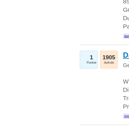
85
Gr
Du
Pa
dam
D
1
1905
Punkte
Aufrufe
Ge
W
Di
Tr
Pr
rin