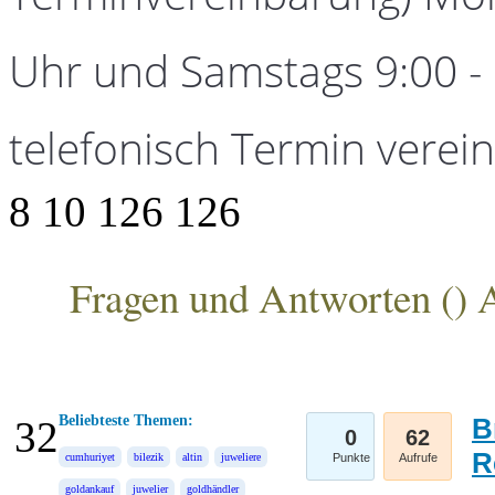
Uhr und Samstags 9:00 - 1
telefonisch Termin verei
8
10
126
126
Fragen und Antworten (
) 
ANKA Edelmetallhandelsgesellschaft mbH
Beliebteste Themen:
B
32
0
62
R
cumhuriyet
bilezik
altin
juweliere
Punkte
Aufrufe
goldankauf
juwelier
goldhändler