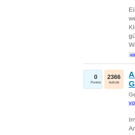
Ei
we
Kl
gü
W
gol
A
0
2366
G
Punkte
Aufrufe
Ge
vo
Im
An