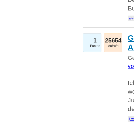
Bu
alti
G
1
25654
A
Punkte
Aufrufe
Ge
vo
Ic
w
Ju
d
juw