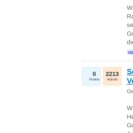
Wi
Ra
se
Go
d
gol
S
0
2213
V
Punkte
Aufrufe
Ge
Wi
He
Go