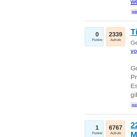
we
go
T
0
2339
Punkte
Aufrufe
Ge
vo
Go
Pr
Es
g
pre
2
1
6767
M
Punkte
Aufrufe