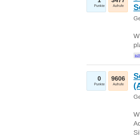
1
3477
S
Punkte
Aufrufe
Ge
Wo
pl
sc
S
0
9606
(
Punkte
Aufrufe
Ge
We
A
Si