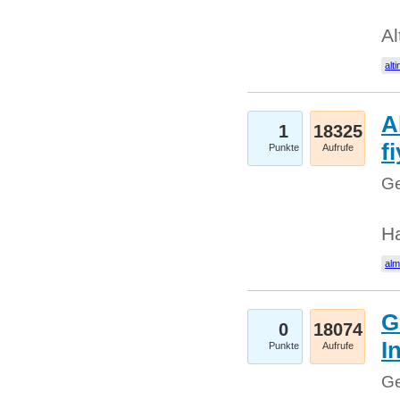
Al
alti
A
1
18325
fi
Punkte
Aufrufe
Ge
H
al
G
0
18074
I
Punkte
Aufrufe
Ge