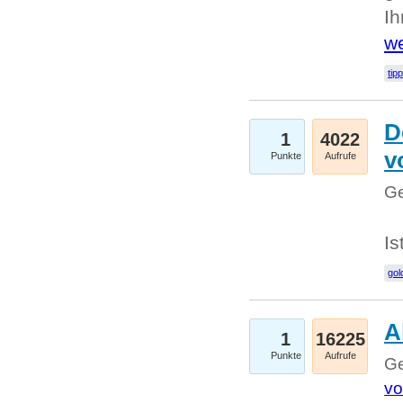
I
we
tip
D
1
4022
v
Punkte
Aufrufe
Ge
Is
gol
A
1
16225
Punkte
Aufrufe
Ge
vo