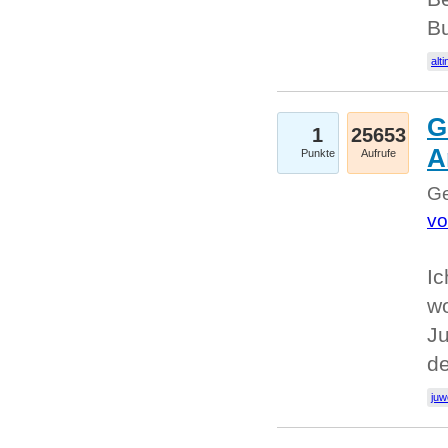
Bu
alti
G
1
25653
A
Punkte
Aufrufe
Ge
vo
Ic
w
Ju
d
juw