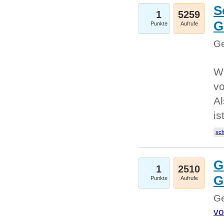
S
1
5259
G
Punkte
Aufrufe
Ge
W
v
Al
is
sc
G
1
2510
G
Punkte
Aufrufe
Ge
vo