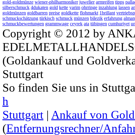
gold-goldmünze
wiener-philharmoniker
juwelier
armreifen
tipps
pall
silberschmuck
4dukaten
gold
kette
yarim
ohrringe
inzahlung
lassen
a
goldmünzen
goldbarren
preise
goldkette
flohmarkt
1brillant
vertriebsp
schmuckschätzung
türkisch
schmuck
münzen
bilezik
erfahrung
alman
schmuckbewertungen
grammwage
çeyrek
ata
tübingen
cumhuriyet
u
Copyright © 2012 by ANK
EDELMETALLHANDELS
(Goldankauf und Goldverka
Stuttgart
So finden Sie uns in Stuttg
h
Stuttgart
|
Ankauf von Gold 
(
Entfernungsrechner/Anfahr