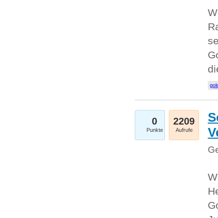
Wi
Ra
se
Go
d
gol
S
0
2209
V
Punkte
Aufrufe
Ge
Wi
He
Go