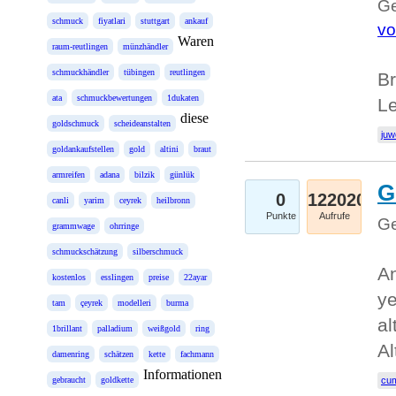
Ge
schmuck
fiyatlari
stuttgart
ankauf
vo
Waren
raum-reutlingen
münzhändler
schmuckhändler
tübingen
reutlingen
Br
ata
schmuckbewertungen
1dukaten
L
diese
goldschmuck
scheideanstalten
juw
goldankaufstellen
gold
altini
braut
armreifen
adana
bilzik
günlük
G
0
122020
canli
yarim
ceyrek
heilbronn
Punkte
Aufrufe
Ge
grammwage
ohrringe
schmuckschätzung
silberschmuck
An
kostenlos
esslingen
preise
22ayar
ye
tam
çeyrek
modelleri
burma
al
1brillant
palladium
weißgold
ring
Al
damenring
schätzen
kette
fachmann
Informationen
gebraucht
goldkette
cum