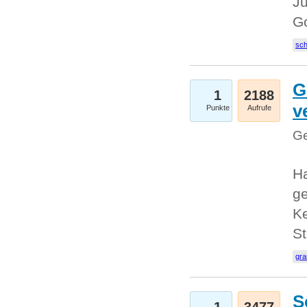
Ju
G
sc
G
1
2188
v
Punkte
Aufrufe
Ge
H
ge
Ke
S
gr
S