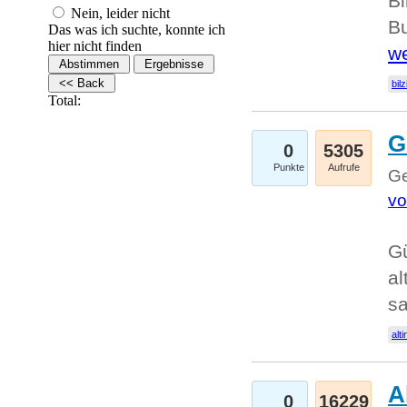
Bi
Nein, leider nicht
Bu
Das was ich suchte, konnte ich
hier nicht finden
we
bilz
Total:
G
0
5305
Punkte
Aufrufe
Ge
vo
Gü
al
sa
alti
A
0
16229