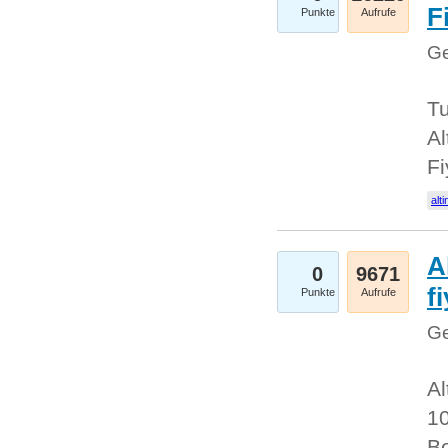
Fi
Punkte
Aufrufe
Ge
Tu
Al
Fi
alti
A
0
9671
f
Punkte
Aufrufe
Ge
Al
10
Be