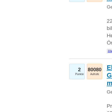
Ge
22
bi
He
Ö
22a
E
2
80080
G
Punkte
Aufrufe
Ge
Pr