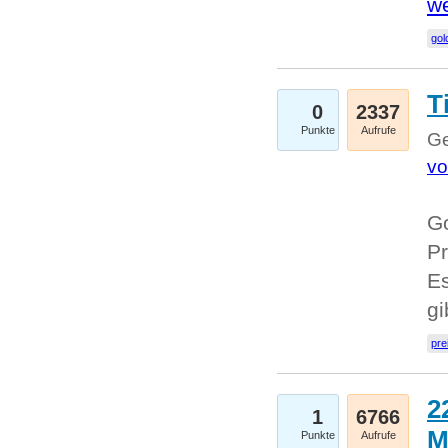
we
go
T
0
2337
Punkte
Aufrufe
Ge
vo
Go
Pr
Es
g
pre
2
1
6766
M
Punkte
Aufrufe