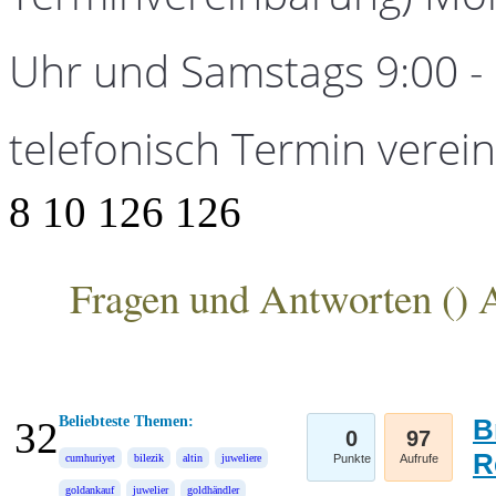
Uhr und Samstags 9:00 - 1
telefonisch Termin verei
8
10
126
126
Fragen und Antworten (
) 
ANKA Edelmetallhandelsgesellschaft mbH
Beliebteste Themen:
B
32
0
97
R
cumhuriyet
bilezik
altin
juweliere
Punkte
Aufrufe
goldankauf
juwelier
goldhändler