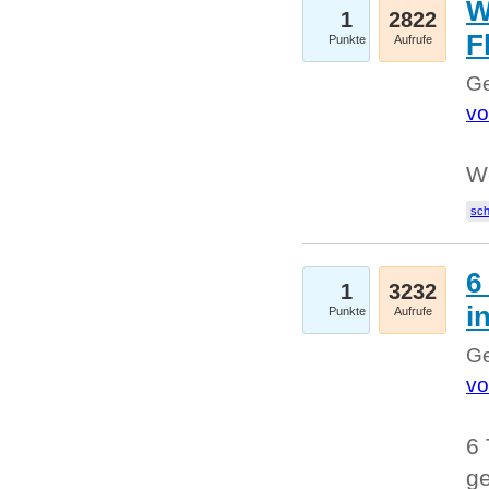
W
1
2822
F
Punkte
Aufrufe
Ge
vo
W
sc
6
1
3232
i
Punkte
Aufrufe
Ge
vo
6 
ge