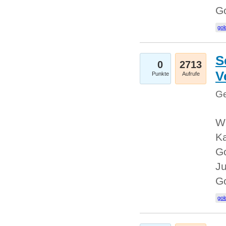
G
gol
S
0
2713
V
Punkte
Aufrufe
Ge
Wi
Ka
Go
Ju
G
gol