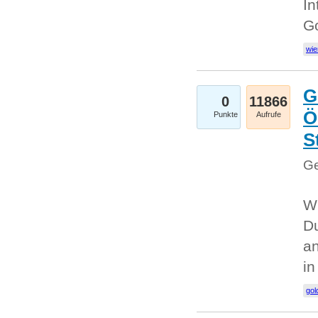
In
G
wie
G
0
11866
Ö
Punkte
Aufrufe
S
Ge
Wi
Du
an
i
gol