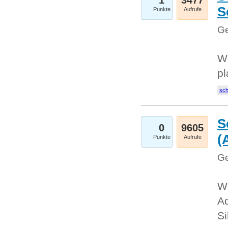
1
3477
S
Punkte
Aufrufe
Ge
Wo
pl
sc
S
0
9605
(
Punkte
Aufrufe
Ge
We
A
Si