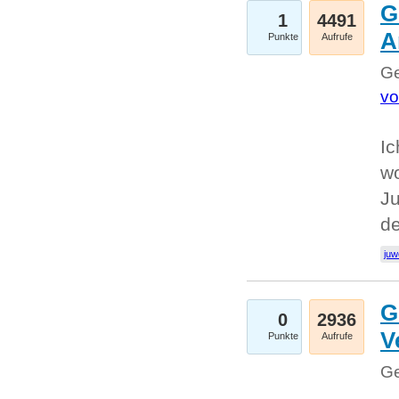
G
1
4491
A
Punkte
Aufrufe
Ge
vo
Ic
w
Ju
d
juw
G
0
2936
V
Punkte
Aufrufe
Ge