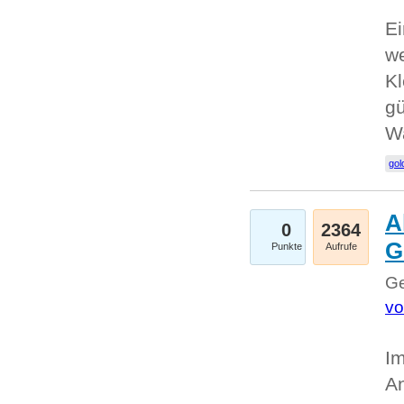
Ei
we
Kl
gü
W
gol
A
0
2364
G
Punkte
Aufrufe
Ge
vo
Im
An