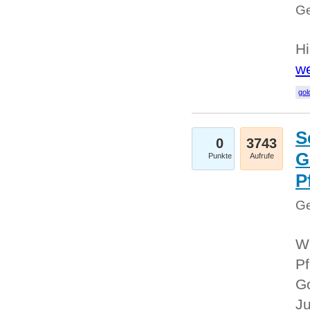
Ge
Hi
we
gol
S
0
3743
G
Punkte
Aufrufe
P
Ge
Wi
Pf
Go
Ju