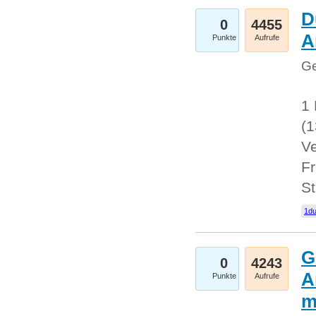
D
0
4455
A
Punkte
Aufrufe
Ge
1 
(
Ve
Fr
St
1du
G
0
4243
A
Punkte
Aufrufe
m