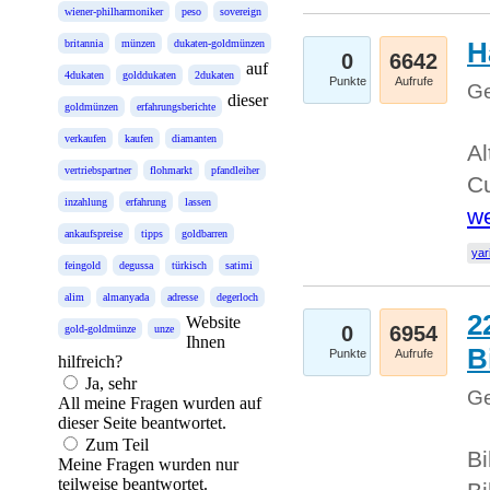
wiener-philharmoniker
peso
sovereign
H
britannia
münzen
dukaten-goldmünzen
0
6642
auf
4dukaten
golddukaten
2dukaten
Punkte
Aufrufe
Ge
dieser
goldmünzen
erfahrungsberichte
verkaufen
kaufen
diamanten
Al
vertriebspartner
flohmarkt
pfandleiher
Cu
inzahlung
erfahrung
lassen
we
ankaufspreise
tipps
goldbarren
yar
feingold
degussa
türkisch
satimi
alim
almanyada
adresse
degerloch
2
Website
0
6954
gold-goldmünze
unze
Ihnen
B
Punkte
Aufrufe
hilfreich?
Ja, sehr
Ge
All meine Fragen wurden auf
dieser Seite beantwortet.
Zum Teil
Bi
Meine Fragen wurden nur
teilweise beantwortet.