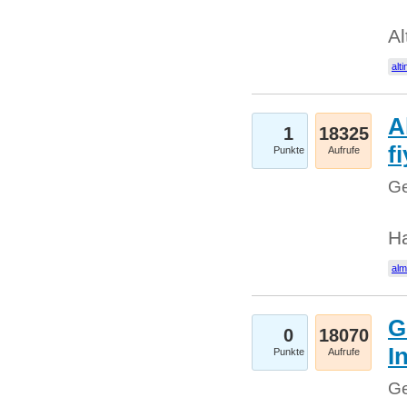
Al
alti
A
1
18325
fi
Punkte
Aufrufe
Ge
H
al
G
0
18070
I
Punkte
Aufrufe
Ge