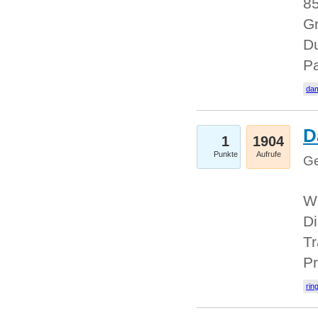
85
Gr
Du
Pa
dam
D
1
1904
Punkte
Aufrufe
Ge
W
Di
Tr
Pr
rin