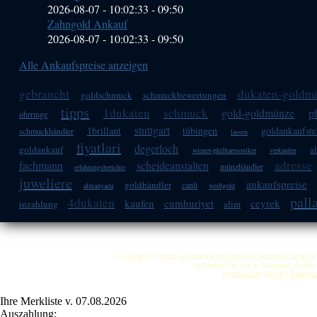
2026-08-07 - 10:02:33
-
09:50
Zahngold Ankauf
2026-08-07 - 10:02:33
-
09:50
Alle Ankaufspreise anzeigen
gebraucht
dukaten-goldm
goldschmuck
schmuckbewertungen
tipps
1dukaten
schmuck
gold-goldmünze
p
ohrringe
stuttgart
1brillant
tübingen
goldankaufste
schmuckhändler
lassen
fiyatlari
degerloch
goldankauf
al
wiener-philharmoniker
verkaufen
adresse
fachmann
scheideanstalten
münzhändler
erfahrungsberichte
juweliere
ankaufspreise
goldhändler
canli
almanyada
weißgold
pall
4dukaten
kaufen
cumhuriyet
ceyrek
inzahlung
alim
Copyright © 2012 by ANKA EDELMETALLHANDELSGESELLSC
So finden Sie uns in Stuttgart: Anfa
Impressum
|
AGB
|
Datensc
Ihre Merkliste v. 07.08.2026
Auszahlung: