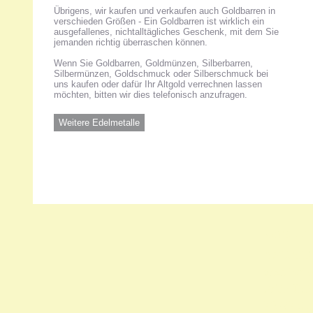
Übrigens, wir kaufen und verkaufen auch Goldbarren in
verschieden Größen - Ein Goldbarren ist wirklich ein
ausgefallenes, nichtalltägliches Geschenk, mit dem Sie
jemanden richtig überraschen können.
Wenn Sie Goldbarren, Goldmünzen, Silberbarren,
Silbermünzen, Goldschmuck oder Silberschmuck bei
uns kaufen oder dafür Ihr Altgold verrechnen lassen
möchten, bitten wir dies telefonisch anzufragen.
Weitere Edelmetalle
Unsere 
ANKA Ede
gesellsch
Felix-Dah
70597 Stu