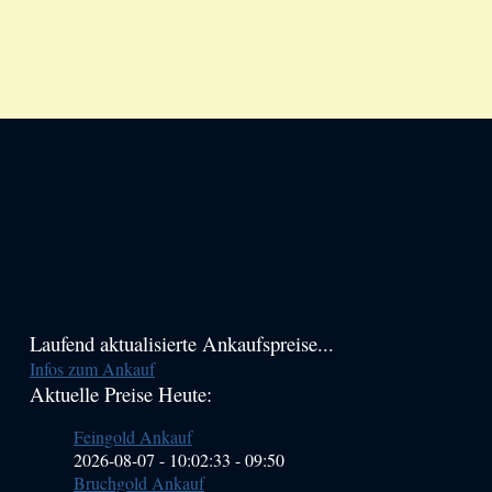
Haupt-
Laufend aktualisierte Ankaufspreise...
Infos zum Ankauf
Sidebar
Aktuelle Preise Heute:
(Primary)
Feingold Ankauf
2026-08-07 - 10:02:33
-
09:50
Bruchgold Ankauf